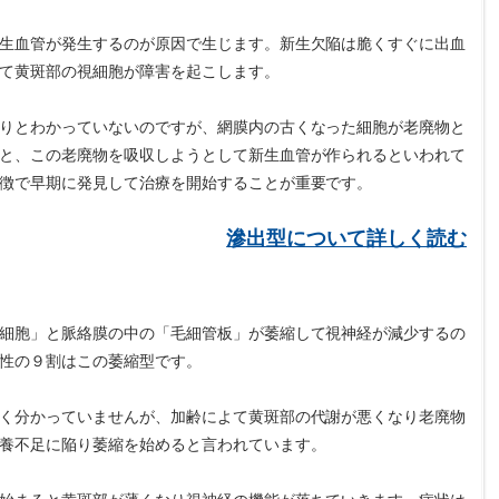
生血管が発生するのが原因で生じます。新生欠陥は脆くすぐに出血
て黄斑部の視細胞が障害を起こします。
りとわかっていないのですが、網膜内の古くなった細胞が老廃物と
と、この老廃物を吸収しようとして新生血管が作られるといわれて
徴で早期に発見して治療を開始することが重要です。
滲出型について詳しく読む
細胞」と脈絡膜の中の「毛細管板」が萎縮して視神経が減少するの
性の９割はこの萎縮型です。
く分かっていませんが、加齢によて黄斑部の代謝が悪くなり老廃物
養不足に陥り萎縮を始めると言われています。