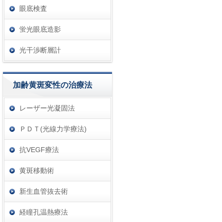
眼底検査
蛍光眼底造影
光干渉断層計
加齢黄斑変性の治療法
レーザー光凝固法
ＰＤＴ(光線力学療法)
抗VEGF療法
黄斑移動術
新生血管抜去術
経瞳孔温熱療法