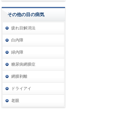
その他の目の病気
疲れ目解消法
白内障
緑内障
糖尿病網膜症
網膜剥離
ドライアイ
老眼