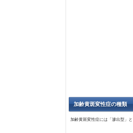
加齢黄斑変性症の種類
加齢黄斑変性症には「滲出型」と